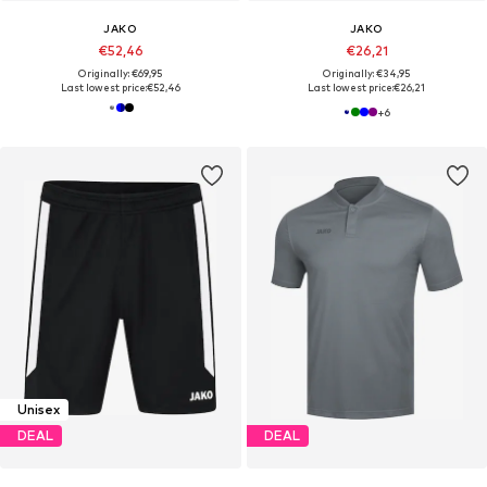
JAKO
JAKO
€52,46
€26,21
Originally: €69,95
Originally: €34,95
Last lowest price:
€52,46
Last lowest price:
€26,21
+
6
Unisex
DEAL
DEAL