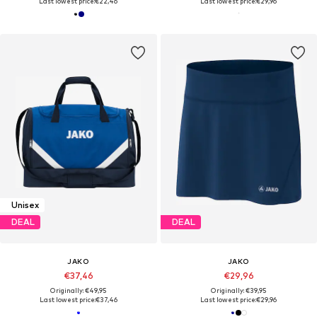
Last lowest price:
€22,46
Last lowest price:
€29,96
Unisex
DEAL
DEAL
JAKO
JAKO
€37,46
€29,96
Originally: €49,95
Originally: €39,95
Last lowest price:
€37,46
Last lowest price:
€29,96