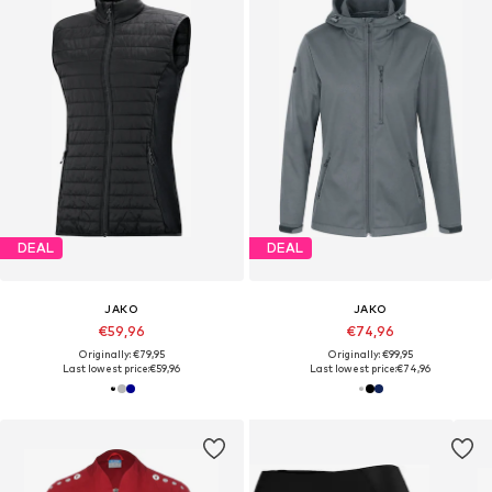
DEAL
DEAL
JAKO
JAKO
€59,96
€74,96
Originally: €79,95
Originally: €99,95
Last lowest price:
€59,96
Last lowest price:
€74,96