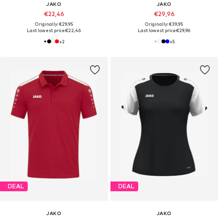
JAKO
JAKO
€22,46
€29,96
Originally: €29,95
Originally: €39,95
Last lowest price:
€22,46
Last lowest price:
€29,96
+
2
+
5
DEAL
DEAL
JAKO
JAKO