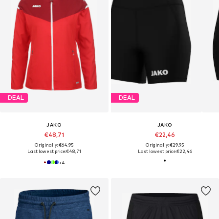
DEAL
DEAL
JAKO
JAKO
€48,71
€22,46
Originally: €64,95
Originally: €29,95
Last lowest price:
€48,71
Last lowest price:
€22,46
+
4