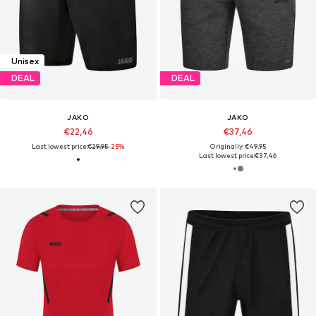
Unisex
DEAL
DEAL
JAKO
JAKO
€22,46
€37,46
Last lowest price:
€29,95
-25%
Originally: €49,95
Last lowest price:
€37,46