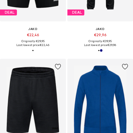
DEAL
DEAL
JAKO
JAKO
€22,46
€29,96
Originally: €29,95
Originally: €39,95
Last lowest price:
€22,46
Last lowest price:
€29,96