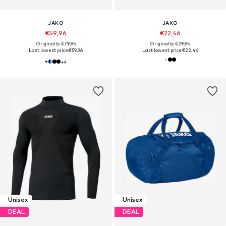
JAKO
JAKO
€59,96
€22,46
Originally: €79,95
Originally: €29,95
Last lowest price:
€59,96
Last lowest price:
€22,46
+
4
Unisex
Unisex
DEAL
DEAL