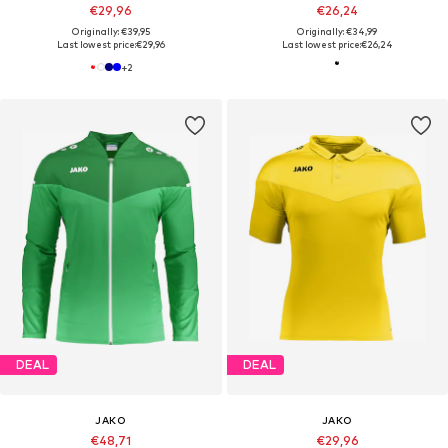
€29,96
€26,24
Originally: €39,95
Originally: €34,99
Last lowest price:
€29,96
Last lowest price:
€26,24
+
2
DEAL
DEAL
JAKO
JAKO
€48,71
€29,96