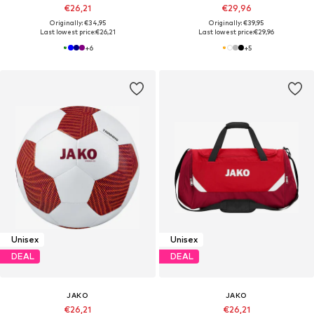
€26,21
€29,96
Originally: €34,95
Originally: €39,95
Last lowest price:
€26,21
Last lowest price:
€29,96
+
6
+
5
Unisex
Unisex
DEAL
DEAL
JAKO
JAKO
€26,21
€26,21