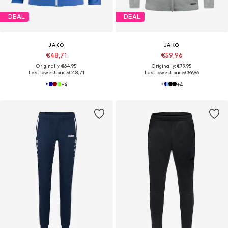
DEAL
DEAL
JAKO
JAKO
€48,71
€59,96
Originally: €64,95
Originally: €79,95
Last lowest price:
€48,71
Last lowest price:
€59,96
+
4
+
4