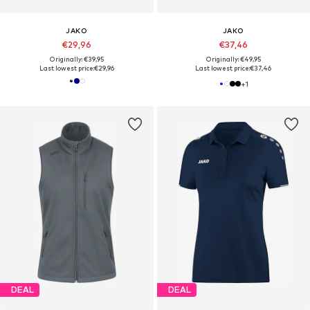
JAKO
JAKO
€29,96
€37,46
Originally: €39,95
Originally: €49,95
Last lowest price:
€29,96
Last lowest price:
€37,46
+
1
DEAL
DEAL