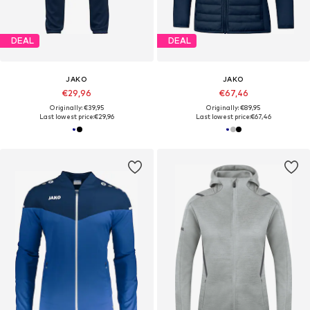
DEAL
DEAL
JAKO
JAKO
€29,96
€67,46
Originally: €39,95
Originally: €89,95
Last lowest price:
€29,96
Last lowest price:
€67,46