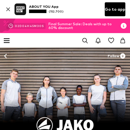
ABOUT YOU App
Go to app
(152.700)
Final Summer Sale: Deals with up to
02
D
04
H
45
M
28
S
60% discount
Follow