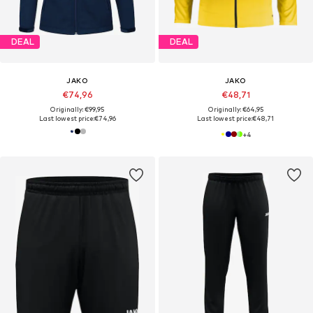
DEAL
DEAL
JAKO
JAKO
€74,96
€48,71
Originally: €99,95
Originally: €64,95
Last lowest price:
€74,96
Last lowest price:
€48,71
+
4