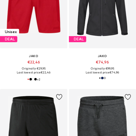
Unisex
DEAL
DEAL
JAKO
JAKO
€22,46
€74,96
Originally: €29,95
Originally: €99,95
Last lowest price:
€22,46
Last lowest price:
€74,96
+
2