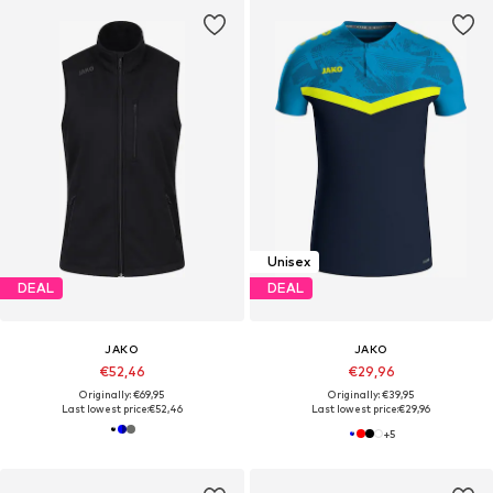
Unisex
DEAL
DEAL
JAKO
JAKO
€52,46
€29,96
Originally: €69,95
Originally: €39,95
Last lowest price:
€52,46
Last lowest price:
€29,96
+
5