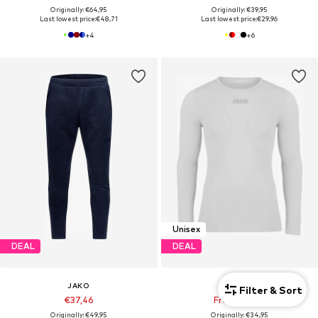
Originally: €64,95
Originally: €39,95
Last lowest price:
€48,71
Last lowest price:
€29,96
+
4
+
6
Unisex
DEAL
DEAL
JAKO
JAKO
Filter & Sort
€37,46
From €26,21
Originally: €49,95
Originally: €34,95